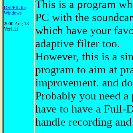
This is a program whi
DSPFIL for
Windows
PC with the soundcar
2000.Aug.18
which have your favor
Ver1.11
adaptive filter too.
However, this is a si
program to aim at pra
improvement. and do 
Probably you need a 
have to have a Full-
handle recording and