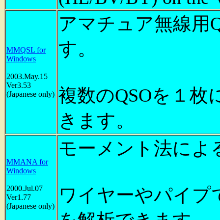
アマチュア無線用
す。
MMQSL for
Windows
2003.May.15
Ver3.53
複数のQSOを１
(Japanese only)
きます。
モーメント法によ
MMANA for
Windows
2000.Jul.07
ワイヤーやパイプ
Ver1.77
(Japanese only)