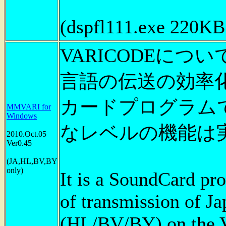
(dspfl111.exe 220K
VARICODEに
言語の伝送の効率
カードプログラム
MMVARI for
Windows
なレベルの機能は
2010.Oct.05
Ver0.45
(JA,HL,BV,BY
only)
It is a SoundCard pr
of transmission of J
(HL/BV/BY) on the