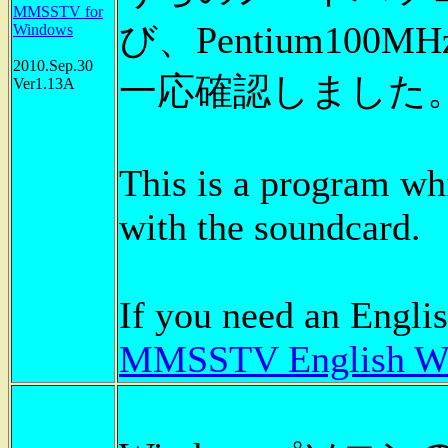
MMSSTV for
び、Pentium1
Windows
2010.Sep.30
一応確認しました
Ver1.13A
This is a program wh
with the soundcard.
If you need an Englis
MMSSTV English We